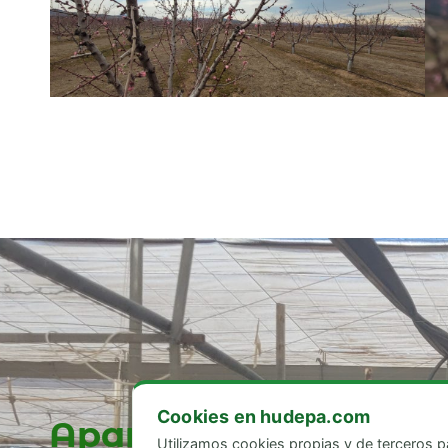
Cookies en hudepa.com
Apartado Postal 36
Utilizamos cookies propias y de terceros pa