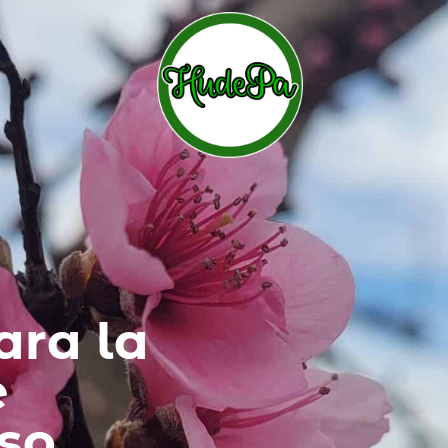
ara la
e
so