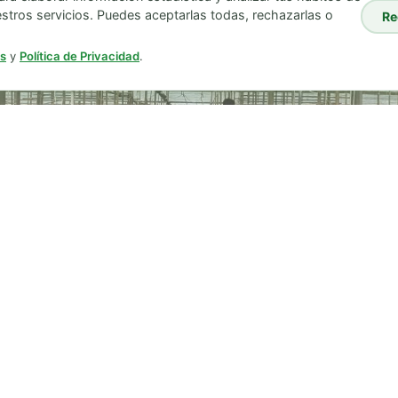
stros servicios. Puedes aceptarlas todas, rechazarlas o
Re
+34 611 537 616 / +34 651 423 373
es
y
Política de Privacidad
.
.L.U. – Todos los derechos reservados |
Política de privac