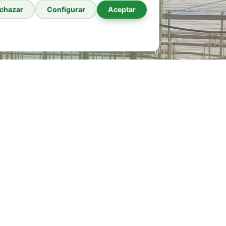
chazar
Configurar
Aceptar
info@hudepa.com
idad
|
Política de cookies
|
Aviso legal