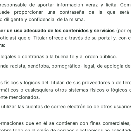
á responsable de aportar información veraz y lícita. C
puede proporcionar una contraseña de la que será 
diligente y confidencial de la misma.
er un uso adecuado de los contenidos y servicios
(por ej
ticias) que el Titular ofrece a través de su portal y, con 
ra
:
, ilegales o contrarias a la buena fe y al orden público.
da racista, xenófoba, pornográfico-ilegal, de apología del
 físicos y lógicos del Titular, de sus proveedores o de ter
formáticos o cualesquiera otros sistemas físicos o lógicos
ente mencionados.
, utilizar las cuentas de correo electrónico de otros usuari
nformaciones que en él se contienen con fines comerciales, 
sobre todo en el envío de correos electrónicos no solicitad